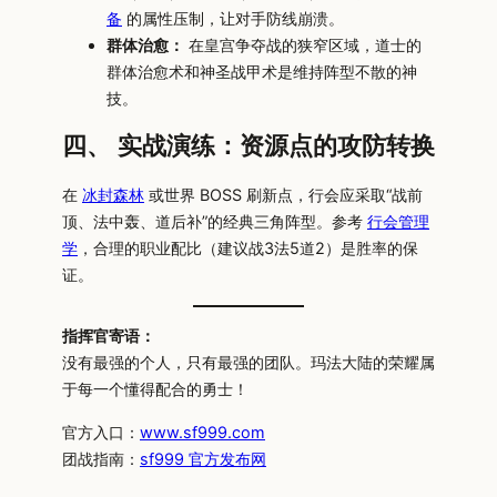
备
的属性压制，让对手防线崩溃。
群体治愈：
在皇宫争夺战的狭窄区域，道士的
群体治愈术和神圣战甲术是维持阵型不散的神
技。
四、 实战演练：资源点的攻防转换
在
冰封森林
或世界 BOSS 刷新点，行会应采取“战前
顶、法中轰、道后补”的经典三角阵型。参考
行会管理
学
，合理的职业配比（建议战3法5道2）是胜率的保
证。
指挥官寄语：
没有最强的个人，只有最强的团队。玛法大陆的荣耀属
于每一个懂得配合的勇士！
官方入口：
www.sf999.com
团战指南：
sf999 官方发布网