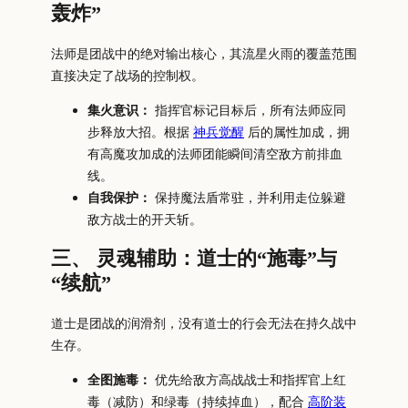
轰炸”
法师是团战中的绝对输出核心，其流星火雨的覆盖范围
直接决定了战场的控制权。
集火意识：
指挥官标记目标后，所有法师应同
步释放大招。根据
神兵觉醒
后的属性加成，拥
有高魔攻加成的法师团能瞬间清空敌方前排血
线。
自我保护：
保持魔法盾常驻，并利用走位躲避
敌方战士的开天斩。
三、 灵魂辅助：道士的“施毒”与
“续航”
道士是团战的润滑剂，没有道士的行会无法在持久战中
生存。
全图施毒：
优先给敌方高战战士和指挥官上红
毒（减防）和绿毒（持续掉血），配合
高阶装