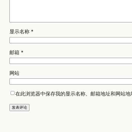
显示名称
*
邮箱
*
网站
在此浏览器中保存我的显示名称、邮箱地址和网站地