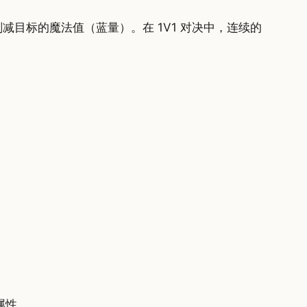
目标的魔法值（蓝量）。在 1V1 对决中，连续的
属性。