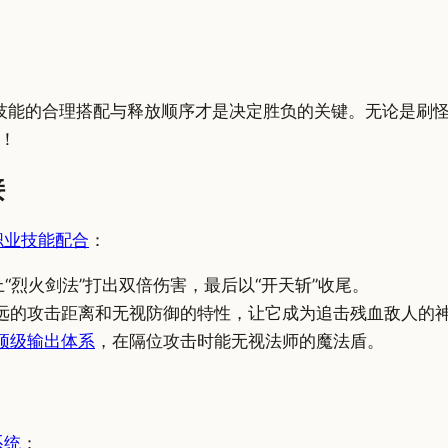
能的合理搭配与释放顺序才是决定胜负的关键。无论是刷怪效
！
接
职业技能配合
：
“烈火剑法”打出双倍伤害，最后以“开天斩”收尾。
远的攻击距离和无视防御的特性，让它成为追击残血敌人的神
顶级输出体系
，在隔位攻击时能无视法师的魔法盾。
系统
：