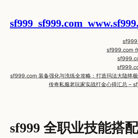
跳
至
sf999_sf999.com_www.sf
内
容
sf9
sf999.
sf99
sf99
sf999.com 装备强化与洗练全攻略：打造玛法大陆终
传奇私服老玩家实战打金心得汇总 – sf9
sf999 全职业技