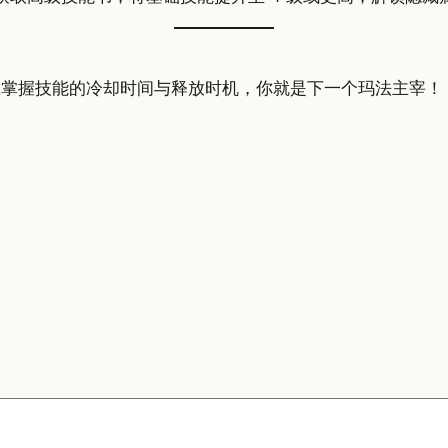
熟练掌握技能的冷却时间与释放时机，你就是下一个玛法主宰！