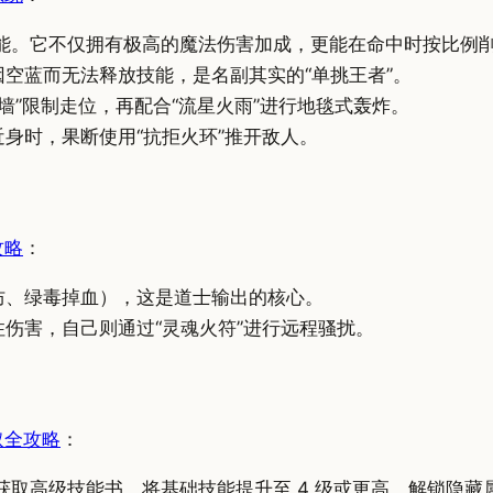
能。它不仅拥有极高的魔法伤害加成，更能在命中时按比例削减
空蓝而无法释放技能，是名副其实的“单挑王者”。
火墙”限制走位，再配合“流星火雨”进行地毯式轰炸。
近身时，果断使用“抗拒火环”推开敌人。
攻略
：
防、绿毒掉血），这是道士输出的核心。
住伤害，自己则通过“灵魂火符”进行远程骚扰。
取全攻略
：
取高级技能书，将基础技能提升至 4 级或更高，解锁隐藏