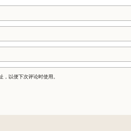
址，以便下次评论时使用。