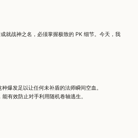
就战神之名，必须掌握极致的 PK 细节。今天，我
这种爆发足以让任何未补盾的法师瞬间空血。
，能有效防止对手利用随机卷轴逃生。