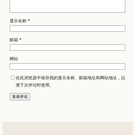
显示名称
*
邮箱
*
网站
在此浏览器中保存我的显示名称、邮箱地址和网站地址，以
便下次评论时使用。