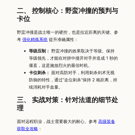
二、 控制核心：野蛮冲撞的预判与
卡位
野蛮冲撞是战士唯一的硬控，也是拉近距离的关键。参
考
强化精炼系统
提升准确属性：
等级压制：
野蛮冲撞的效果取决于等级。保持
等级领先，才能在对拼中撞开对手并造成 1 秒的
僵直，这是施放烈火的最佳时机。
卡位刺杀：
面对高防对手，利用刺杀剑术无视
防御的特性，通过“走位刺杀”保持 2 格距离，持
续消耗对手血量。
三、 实战对策：针对法道的细节处
理
面对远程职业，战士需要极大的耐心。参考
高级装备
获取全攻略
：