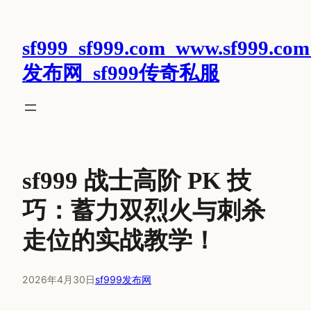
跳
至
sf999_sf999.com_www.sf999.com
内
容
发布网_sf999传奇私服
sf999 战士高阶 PK 技
巧：蓄力双烈火与刺杀
走位的实战教学！
2026年4月30日
sf999发布网