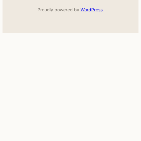
Proudly powered by
WordPress
.