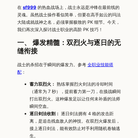
在
sf999
的热血战场上，战士永远是冲锋在最前线的
灵魂。虽然战士操作看似简单，但要在高手如云的玛法
大陆成就战神之名，必须掌握极致的 PK 细节。今天，
我们再次深入探讨战士职业的高阶 PK 技巧！
一、 爆发精髓：双烈火与逐日的无
缝衔接
战士的杀招在于瞬间的爆发力。参考
全职业技能搭
配
：
蓄力双烈火：
熟练掌握烈火剑法的冷却时间
（通常为 7 秒），提前蓄力第一刀，在接战瞬间
打出双烈火。这种爆发足以让任何未补盾的法师
瞬间空血。
逐日剑法收割：
逐日剑法拥有 4 格的攻击距
离，是追击残血敌人的神技。在双烈火爆发后，
接上逐日剑法，能有效防止对手利用随机卷轴逃
生。