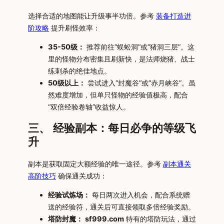
选择合适的地图能让升级事半功倍。参考
装备打造进
阶攻略
提升刷怪效率：
35-50级：
推荐前往“蜈蚣洞”或“猪洞三层”。这
里的怪物分布密集且刷新快，是法师烧猪、战士
练刺杀的绝佳地点。
50级以上：
尝试进入“封魔谷”或“赤月峡谷”。虽
然难度增加，但单只怪物的经验值极高，配合
“双倍经验卷轴”收益惊人。
三、 经验副本：每日必争的等级飞
升
副本是获取固定大额经验的唯一途径。参考
副本通关
高阶技巧
确保通关成功：
经验试炼场：
每日两次进入机会，配合系统赠
送的经验符，通关后可直接领取多倍经验奖励。
塔防封魔：
sf999.com
特有的塔防玩法，通过