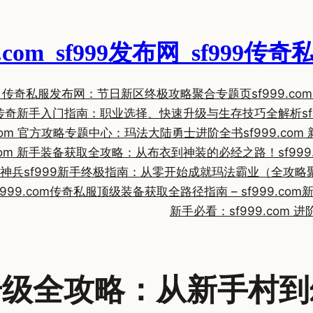
999.com_sf999发布网_sf999传奇
99 传奇私服发布网：节日新区终极攻略聚合专题页
sf999.
com 传奇新手入门指南：职业选择、快速升级与生存技巧全解析
s
9.com 官方攻略专题中心：玛法大陆勇士进阶全书
sf999.c
9.com 新手装备获取全攻略：从布衣到神装的必经之路！
sf9
极神兵
sf999新手终极指南：从零开始成就玛法霸业（全攻略
99.com
传奇私服顶级装备获取全路径指南 – sf999.com
新
新手必看：sf999.com 
手快速升级全攻略：从新手