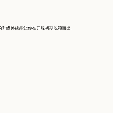
的升级路线能让你在开服初期脱颖而出。