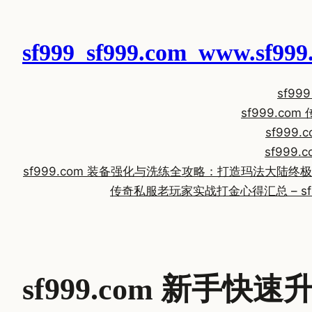
跳
至
sf999_sf999.com_www.sf
内
容
sf9
sf999.
sf99
sf99
sf999.com 装备强化与洗练全攻略：打造玛法大陆终
传奇私服老玩家实战打金心得汇总 – sf9
sf999.com 新