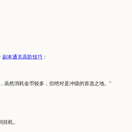
考
副本通关高阶技巧
：
，虽然消耗金币较多，但绝对是冲级的首选之地。”
间挂机。