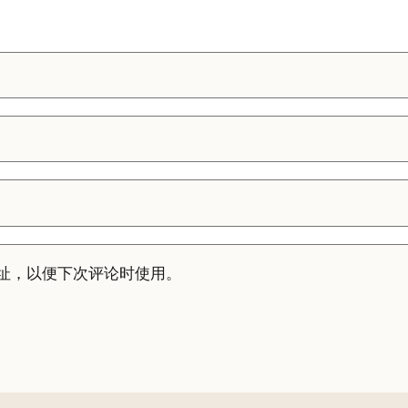
址，以便下次评论时使用。