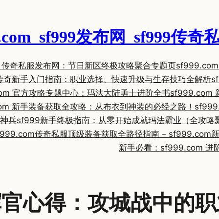
999.com_sf999发布网_sf999传奇
99 传奇私服发布网：节日新区终极攻略聚合专题页
sf999.
com 传奇新手入门指南：职业选择、快速升级与生存技巧全解析
s
9.com 官方攻略专题中心：玛法大陆勇士进阶全书
sf999.c
9.com 新手装备获取全攻略：从布衣到神装的必经之路！
sf9
极神兵
sf999新手终极指南：从零开始成就玛法霸业（全攻略
99.com
传奇私服顶级装备获取全路径指南 – sf999.com
新
新手必看：sf999.com 
巴克指挥官心得：攻城战中