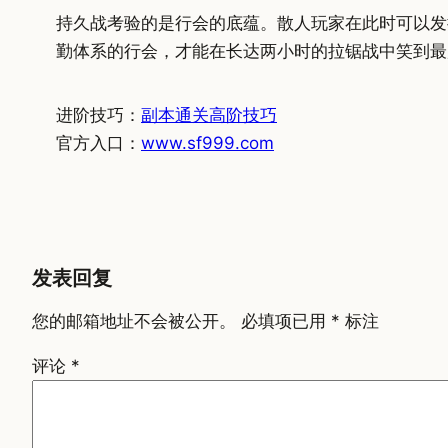
持久战考验的是行会的底蕴。散人玩家在此时可以
勤体系的行会，才能在长达两小时的拉锯战中笑到最
进阶技巧：
副本通关高阶技巧
官方入口：
www.sf999.com
发表回复
您的邮箱地址不会被公开。
必填项已用
*
标注
评论
*