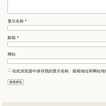
显示名称
*
邮箱
*
网站
在此浏览器中保存我的显示名称、邮箱地址和网站地