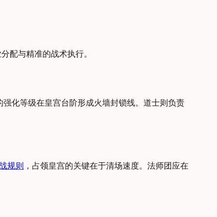
业分配与精准的战术执行。
的强化等级在皇宫台阶形成火墙封锁线。道士则负责
战规则
，占领皇宫的关键在于清场速度。法师团应在