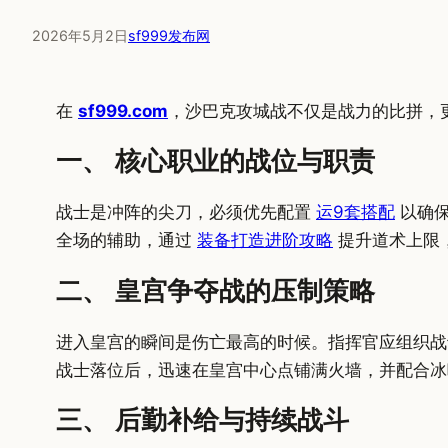
2026年5月2日
sf999发布网
在
sf999.com
，沙巴克攻城战不仅是战力的比拼，
一、 核心职业的战位与职责
战士是冲阵的尖刀，必须优先配置
运9套搭配
以确保
全场的辅助，通过
装备打造进阶攻略
提升道术上限
二、 皇宫争夺战的压制策略
进入皇宫的瞬间是伤亡最高的时候。指挥官应组织
战士落位后，迅速在皇宫中心点铺满火墙，并配合冰
三、 后勤补给与持续战斗