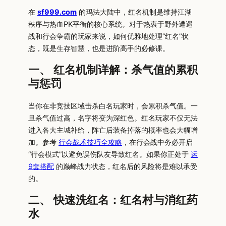
在
sf999.com
的玛法大陆中，红名机制是维持江湖
秩序与热血PK平衡的核心系统。对于热衷于野外遭遇
战和行会争霸的玩家来说，如何优雅地处理“红名”状
态，既是生存智慧，也是进阶高手的必修课。
一、 红名机制详解：杀气值的累积
与惩罚
当你在非竞技区域击杀白名玩家时，会累积杀气值。一
旦杀气值过高，名字将变为深红色。红名玩家不仅无法
进入各大主城补给，阵亡后装备掉落的概率也会大幅增
加。参考
行会战术技巧全攻略
，在行会战中务必开启
“行会模式”以避免误伤队友导致红名。如果你正处于
运
9套搭配
的巅峰战力状态，红名后的风险将是难以承受
的。
二、 快速洗红名：红名村与消红药
水