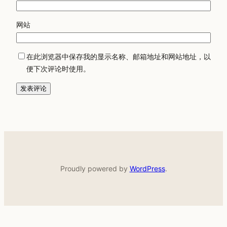
网站
在此浏览器中保存我的显示名称、邮箱地址和网站地址，以
便下次评论时使用。
Proudly powered by
WordPress
.