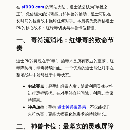
在
sf999.com
的玛法大陆，道士被公认为“单挑之
王”。凭借强大的消耗能力和神兽的辅助，道士可以在
长时间的拉锯战中拖垮任何对手。本篇将为您揭秘道士
PK的核心战术：红绿毒切换与神兽卡位精髓。
一、 毒符流消耗：红绿毒的致命节
奏
道士PK的灵魂在于“毒”。施毒术是所有职业的噩梦，红
毒降防御，绿毒持续扣血。一个优秀的道士能让对手在
整场战斗中始终处于中毒状态。
实战要点
：起手红绿毒齐发，随后利用灵魂火符
进行远程骚扰。在对手补血的间隙，利用走位保
持距离。
神兵加持
：手持
道士神兵逍遥扇
，不仅能提升
火符伤害，更能大幅强化施毒术的持续时长。
二、 神兽卡位：最坚实的灵魂屏障