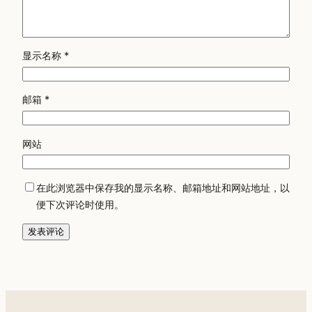
显示名称
*
邮箱
*
网站
在此浏览器中保存我的显示名称、邮箱地址和网站地址，以
便下次评论时使用。