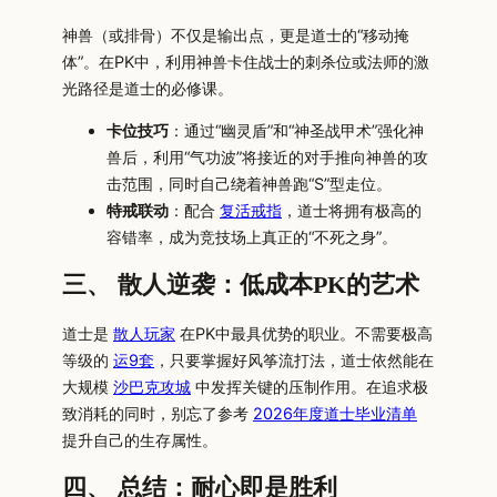
神兽（或排骨）不仅是输出点，更是道士的“移动掩
体”。在PK中，利用神兽卡住战士的刺杀位或法师的激
光路径是道士的必修课。
卡位技巧
：通过“幽灵盾”和“神圣战甲术”强化神
兽后，利用“气功波”将接近的对手推向神兽的攻
击范围，同时自己绕着神兽跑“S”型走位。
特戒联动
：配合
复活戒指
，道士将拥有极高的
容错率，成为竞技场上真正的“不死之身”。
三、 散人逆袭：低成本PK的艺术
道士是
散人玩家
在PK中最具优势的职业。不需要极高
等级的
运9套
，只要掌握好风筝流打法，道士依然能在
大规模
沙巴克攻城
中发挥关键的压制作用。在追求极
致消耗的同时，别忘了参考
2026年度道士毕业清单
提升自己的生存属性。
四、 总结：耐心即是胜利