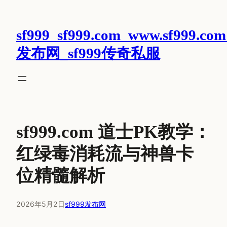
跳
至
sf999_sf999.com_www.sf999.com
内
容
发布网_sf999传奇私服
sf999.com 道士PK教学：
红绿毒消耗流与神兽卡
位精髓解析
2026年5月2日
sf999发布网