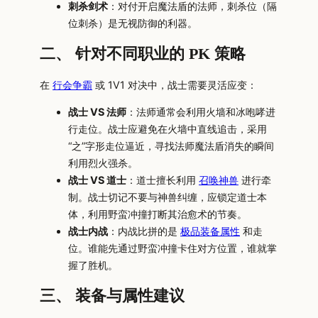
刺杀剑术
：对付开启魔法盾的法师，刺杀位（隔
位刺杀）是无视防御的利器。
二、 针对不同职业的 PK 策略
在
行会争霸
或 1V1 对决中，战士需要灵活应变：
战士 VS 法师
：法师通常会利用火墙和冰咆哮进
行走位。战士应避免在火墙中直线追击，采用
“之”字形走位逼近，寻找法师魔法盾消失的瞬间
利用烈火强杀。
战士 VS 道士
：道士擅长利用
召唤神兽
进行牵
制。战士切记不要与神兽纠缠，应锁定道士本
体，利用野蛮冲撞打断其治愈术的节奏。
战士内战
：内战比拼的是
极品装备属性
和走
位。谁能先通过野蛮冲撞卡住对方位置，谁就掌
握了胜机。
三、 装备与属性建议