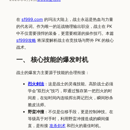
在
sf999.com
的玛法大陆上，战士永远是热血与力量
的代名词。作为唯一的近战物理输出职业，战士在 PK
中不仅需要强悍的装备，更需要精湛的操作技巧。本篇
sf999攻略
将深度解析战士在竞技场与野外 PK 的核心
战术。
一、 核心技能的爆发时机
战士的爆发力主要源于技能的合理衔接：
烈火剑法
：这是战士的灵魂技能。高阶战士必须
学会“双烈火”技巧，即通过预存第一把烈火的时
间差，在短时间内连续挥出两记烈火，瞬间秒杀
脆皮法师。
野蛮冲撞
：不仅是位移手段，更是控制神技。在
等级高于对手时，利用野蛮冲撞造成的瞬间僵
直，是衔接
攻杀剑术
和烈火的最佳时机。