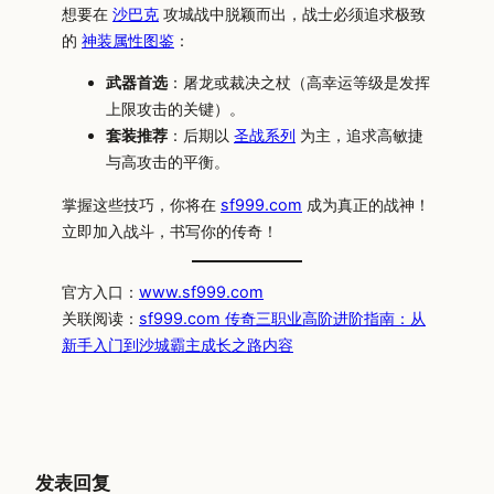
想要在
沙巴克
攻城战中脱颖而出，战士必须追求极致
的
神装属性图鉴
：
武器首选
：屠龙或裁决之杖（高幸运等级是发挥
上限攻击的关键）。
套装推荐
：后期以
圣战系列
为主，追求高敏捷
与高攻击的平衡。
掌握这些技巧，你将在
sf999.com
成为真正的战神！
立即加入战斗，书写你的传奇！
官方入口：
www.sf999.com
关联阅读：
sf999.com 传奇三职业高阶进阶指南：从
新手入门到沙城霸主成长之路内容
发表回复