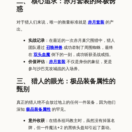
二、 核心追求：赤月套装的终极诱
惑
对于猎人们来说，唯一的衡量标准就是
赤月套装
的产
出。
实战记录
：在最近的一次赤月巢穴围猎中，猎人
团队通过
召唤神兽
成功牵制了周围蜘蛛，最终
在
双头血魔
倒下的一刻，成功斩获圣战戒指。
价值评估
：
赤月套装
不仅是身份的象征，更是
参与沙巴克攻城战的入场券。
三、 猎人的眼光：极品装备属性的
甄别
真正的猎人绝不会放过地上的任何一件装备，因为他们
深知
极品装备属性
的罕见。
意外收获
：在猎杀祖玛教主时，虽然没有掉落名
牌，但一件魔法+2 的黑铁头盔却引起了轰动。