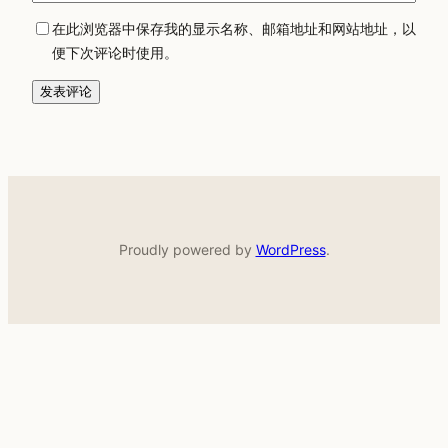
在此浏览器中保存我的显示名称、邮箱地址和网站地址，以
便下次评论时使用。
Proudly powered by
WordPress
.