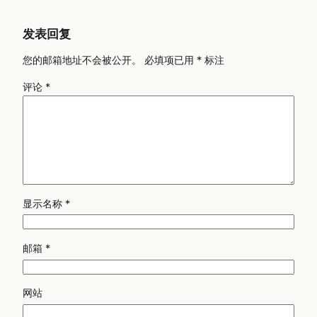
发表回复
您的邮箱地址不会被公开。
必填项已用
*
标注
评论
*
显示名称
*
邮箱
*
网站