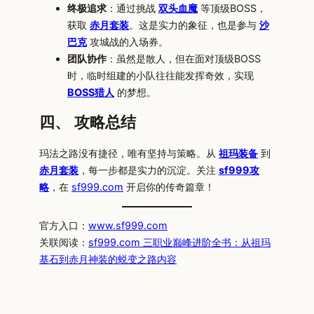
终极追求
：通过挑战
双头血魔
等顶级BOSS，
获取
赤月套装
。这是实力的象征，也是参与
沙
巴克
攻城战的入场券。
团队协作
：虽然是散人，但在面对顶级BOSS
时，临时组建的小队往往能发挥奇效，实现
BOSS猎人
的梦想。
四、 攻略总结
玛法之路没有捷径，唯有坚持与策略。从
祖玛装备
到
赤月套装
，每一步都是实力的沉淀。关注
sf999攻
略
，在
sf999.com
开启你的传奇篇章！
官方入口：
www.sf999.com
关联阅读：
sf999.com 三职业巅峰进阶全书：从祖玛
基石到赤月神装的蜕变之路内容