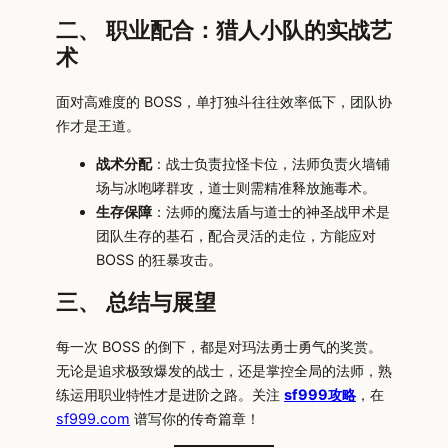
二、 职业配合：猎人小队的实战艺
术
面对高难度的 BOSS，单打独斗往往效率低下，团队协
作才是王道。
战术分配
：战士负责拉怪卡位，法师负责火墙铺
场与冰咆哮群攻，道士则需精准释放施毒术。
生存保障
：法师的魔法盾与道士的神圣战甲术是
团队生存的基石，配合灵活的走位，方能应对
BOSS 的狂暴攻击。
三、 总结与展望
每一次 BOSS 的倒下，都是对玛法勇士勇气的奖赏。
无论是追求极致爆发的战士，还是掌控全局的法师，熟
练运用职业特性才是进阶之路。关注
sf999攻略
，在
sf999.com
谱写你的传奇篇章！