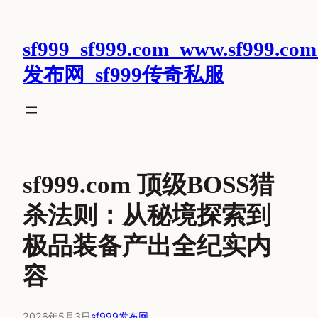
跳
至
sf999_sf999.com_www.sf999.com
内
容
发布网_sf999传奇私服
sf999.com 顶级BOSS猎
杀法则：从秘境探索到
极品装备产出全纪实内
容
2026年5月3日
sf999发布网