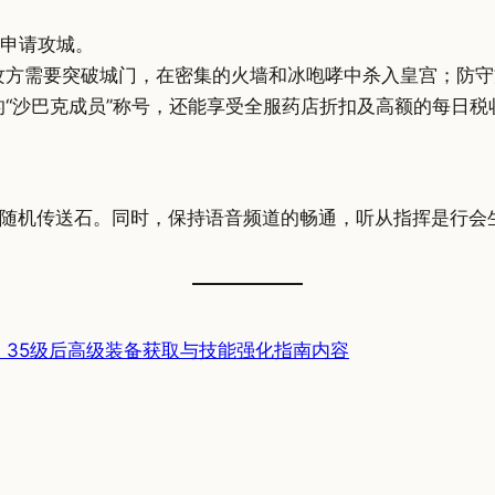
”申请攻城。
攻方需要突破城门，在密集的火墙和冰咆哮中杀入皇宫；防守
“沙巴克成员”称号，还能享受全服药店折扣及高额的每日税
及随机传送石。同时，保持语音频道的畅通，听从指挥是行会
三）：35级后高级装备获取与技能强化指南内容