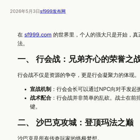
2026年5月3日
sf999发布网
在
sf999.com
的世界里，个人的强大只是开始，真
法。
一、 行会战：兄弟齐心的荣誉之
行会战不仅是资源的争夺，更是行会凝聚力的体现。
宣战机制
：行会会长可以通过NPC向对手发起
战术配合
：行会战并非简单的乱砍。战士在前
键。
二、 沙巴克攻城：登顶玛法之巅
沙巴克是所有传奇玩家的终极梦想。