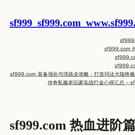
跳
至
sf999_sf999.com_www.sf
内
容
sf9
sf999.
sf99
sf99
sf999.com 装备强化与洗练全攻略：打造玛法大陆终
传奇私服老玩家实战打金心得汇总 – sf9
sf999.com 热