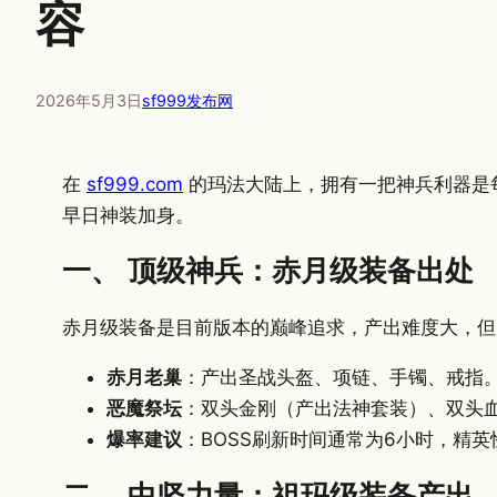
容
2026年5月3日
sf999发布网
在
sf999.com
的玛法大陆上，拥有一把神兵利器是
早日神装加身。
一、 顶级神兵：赤月级装备出处
赤月级装备是目前版本的巅峰追求，产出难度大，但
赤月老巢
：产出圣战头盔、项链、手镯、戒指
恶魔祭坛
：双头金刚（产出法神套装）、双头
爆率建议
：BOSS刷新时间通常为6小时，精
二、 中坚力量：祖玛级装备产出