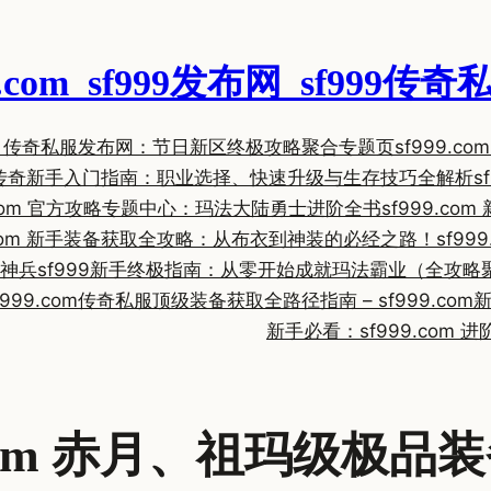
999.com_sf999发布网_sf999传奇
99 传奇私服发布网：节日新区终极攻略聚合专题页
sf999.
com 传奇新手入门指南：职业选择、快速升级与生存技巧全解析
s
9.com 官方攻略专题中心：玛法大陆勇士进阶全书
sf999.c
9.com 新手装备获取全攻略：从布衣到神装的必经之路！
sf9
极神兵
sf999新手终极指南：从零开始成就玛法霸业（全攻略
99.com
传奇私服顶级装备获取全路径指南 – sf999.com
新
新手必看：sf999.com 
.com 赤月、祖玛级极