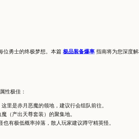
每位勇士的终极梦想。本篇
极品装备爆率
指南将为您深度解
属性极佳：
。这里是赤月恶魔的领地，建议行会组队前往。
血魔（产出天尊套装）的聚集地。
英怪也有极低概率掉落，散人玩家建议蹲守精英怪。