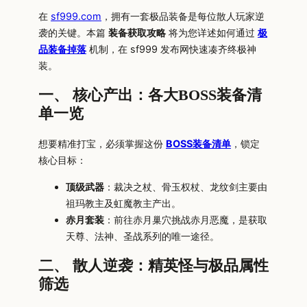
在
sf999.com
，拥有一套极品装备是每位散人玩家逆
袭的关键。本篇
装备获取攻略
将为您详述如何通过
极
品装备掉落
机制，在 sf999 发布网快速凑齐终极神
装。
一、 核心产出：各大BOSS装备清
单一览
想要精准打宝，必须掌握这份
BOSS装备清单
，锁定
核心目标：
顶级武器
：裁决之杖、骨玉权杖、龙纹剑主要由
祖玛教主及虹魔教主产出。
赤月套装
：前往赤月巢穴挑战赤月恶魔，是获取
天尊、法神、圣战系列的唯一途径。
二、 散人逆袭：精英怪与极品属性
筛选