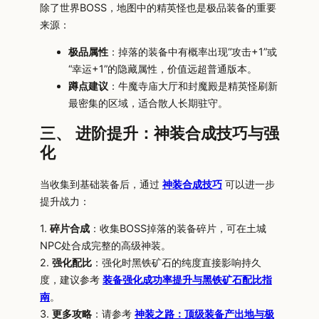
除了世界BOSS，地图中的精英怪也是极品装备的重要
来源：
极品属性
：掉落的装备中有概率出现“攻击+1”或
“幸运+1”的隐藏属性，价值远超普通版本。
蹲点建议
：牛魔寺庙大厅和封魔殿是精英怪刷新
最密集的区域，适合散人长期驻守。
三、 进阶提升：神装合成技巧与强
化
当收集到基础装备后，通过
神装合成技巧
可以进一步
提升战力：
1.
碎片合成
：收集BOSS掉落的装备碎片，可在土城
NPC处合成完整的高级神装。
2.
强化配比
：强化时黑铁矿石的纯度直接影响持久
度，建议参考
装备强化成功率提升与黑铁矿石配比指
南
。
3.
更多攻略
：请参考
神装之路：顶级装备产出地与极