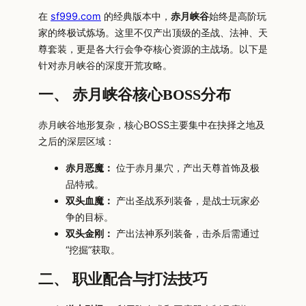
在
sf999.com
的经典版本中，
赤月峡谷
始终是高阶玩
家的终极试炼场。这里不仅产出顶级的圣战、法神、天
尊套装，更是各大行会争夺核心资源的主战场。以下是
针对赤月峡谷的深度开荒攻略。
一、 赤月峡谷核心BOSS分布
赤月峡谷地形复杂，核心BOSS主要集中在抉择之地及
之后的深层区域：
赤月恶魔：
位于赤月巢穴，产出天尊首饰及极
品特戒。
双头血魔：
产出圣战系列装备，是战士玩家必
争的目标。
双头金刚：
产出法神系列装备，击杀后需通过
“挖掘”获取。
二、 职业配合与打法技巧