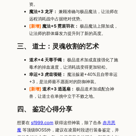
资。
魔法+3 龙牙：
兼顾准确与极品魔法，让法师在
远程消耗战中占据绝对优势。
[新增]
魔法+5 霓裳羽衣：
极品魔法上限加成，
让法师的群体爆发力提升到了新的高度。
三、 道士：灵魂收割的艺术
道术+4 天尊手镯：
极品道术加成直接强化了施
毒术的掉血速度，让消耗战变得更加轻松。
幸运+3 虎齿项链：
魔法躲避+40%且自带幸运
+3，是法师最不愿面对的防御神装。
[新增]
道术+3 逍遥扇：
极品道术加成配合神
兽，让道士在单挑中立于不败之地。
四、 鉴定心得分享
想要在
sf999.com
获得这些神装，除了击杀
赤月恶
魔
等顶级BOSS外，建议在凌晨时段进行装备鉴定，并