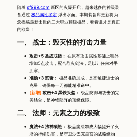
随着
sf999.com
新区的火爆开启，越来越多的神级装
备通过
极品属性鉴定
浮出水面。本期装备库更新将为
您揭秘最新出世的三大职业顶级极品，看看谁才是真正
的欧皇！
一、 战士：毁灭性的打击力量
攻击+5 圣战戒指：
在原有攻击属性基础上额外
增加5点攻击，配合烈火剑法，足以让任何对手
胆寒。
准确+3 怒斩：
极品准确加成，是高敏捷道士的
克星，确保每一刀都能精准命中。
[新增]
攻击+4 黑铁头盔：
极品防御与攻击的完
美结合，是冲锋陷阵的顶级保障。
二、 法师：元素之力的极致
魔法+4 法神项链：
极品魔法加成大幅提升了火
墙的持续伤害，是守卫沙巴克皇宫的战略级物