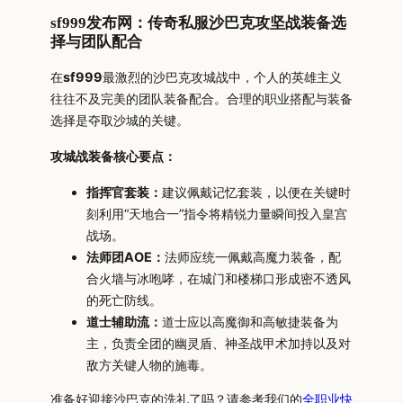
sf999发布网：传奇私服沙巴克攻坚战装备选
择与团队配合
在
sf999
最激烈的沙巴克攻城战中，个人的英雄主义
往往不及完美的团队装备配合。合理的职业搭配与装备
选择是夺取沙城的关键。
攻城战装备核心要点：
指挥官套装：
建议佩戴记忆套装，以便在关键时
刻利用“天地合一”指令将精锐力量瞬间投入皇宫
战场。
法师团AOE：
法师应统一佩戴高魔力装备，配
合火墙与冰咆哮，在城门和楼梯口形成密不透风
的死亡防线。
道士辅助流：
道士应以高魔御和高敏捷装备为
主，负责全团的幽灵盾、神圣战甲术加持以及对
敌方关键人物的施毒。
准备好迎接沙巴克的洗礼了吗？请参考我们的
全职业快