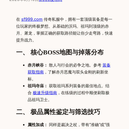
在
sf999.com
传奇私服中，拥有一套顶级装备是每一
位玩家的终极梦想。从基础的沃玛、祖玛到顶级的赤
月、屠龙，掌握正确的获取路径能让你少走弯路，快速
提升战力。
一、 核心BOSS地图与掉落分布
赤月峡谷：
散人与行会的必争之地。参考
装备
获取指南
，了解赤月恶魔与双头金刚的刷新坐
标。
祖玛寺庙：
获取祖玛系列装备的最佳地点。结
合
极速升级指南
，在练级的过程中顺便刷取极
品祖玛卫士。
二、 极品属性鉴定与筛选技巧
属性加成：
同样是裁决之杖，带有“准确”或“强