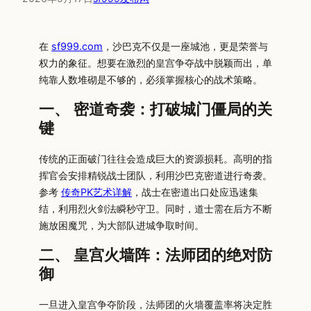
在
sf999.com
，沙巴克不仅是一座城池，更是荣誉与
权力的象征。想要在激烈的皇宫争夺战中脱颖而出，单
纯靠人数堆砌是不够的，必须掌握核心的战术策略。
一、 密道奇袭：打破城门僵局的关
键
传统的正面破门往往会造成巨大的资源损耗。高明的指
挥官会安排精锐战士团队，利用沙巴克密道进行奇袭。
参考
传奇PK艺术详解
，战士在密道出口处应迅速集
结，利用烈火剑法瞬秒守卫。同时，道士需在后方不断
施放困魔咒，为大部队进城争取时间。
二、 皇宫火墙阵：法师团的绝对防
御
一旦进入皇宫争夺阶段，法师团的火墙覆盖率将决定胜