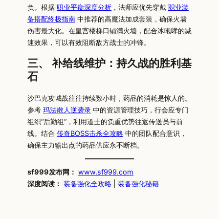
负。根据
职业平衡深度分析
，法师应优先穿戴
职业装
备搭配终极指南
中推荐的高魔法加成套装，确保火墙
伤害最大化。在皇宫楼梯口铺满火墙，配合冰咆哮的减
速效果，可以有效阻断敌方战士的冲锋。
三、 补给线维护：持久战的胜利基
石
沙巴克攻城战往往持续数小时，药品的消耗是惊人的。
参考
玛法散人逆袭录
中的资源管理技巧，行会应专门
组织“后勤组”，利用道士的负重优势往返传送员与前
线。结合
传奇BOSS击杀全攻略
中的团队配合意识，
确保主力输出点的药品供应永不断档。
sf999发布网：
www.sf999.com
深度阅读：
装备强化全攻略
|
装备强化秘籍