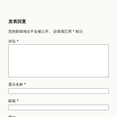
发表回复
您的邮箱地址不会被公开。
必填项已用
*
标注
评论
*
显示名称
*
邮箱
*