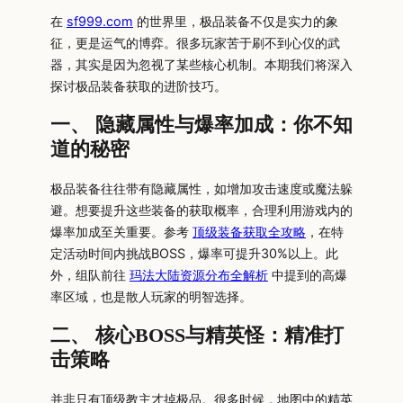
在
sf999.com
的世界里，极品装备不仅是实力的象
征，更是运气的博弈。很多玩家苦于刷不到心仪的武
器，其实是因为忽视了某些核心机制。本期我们将深入
探讨极品装备获取的进阶技巧。
一、 隐藏属性与爆率加成：你不知
道的秘密
极品装备往往带有隐藏属性，如增加攻击速度或魔法躲
避。想要提升这些装备的获取概率，合理利用游戏内的
爆率加成至关重要。参考
顶级装备获取全攻略
，在特
定活动时间内挑战BOSS，爆率可提升30%以上。此
外，组队前往
玛法大陆资源分布全解析
中提到的高爆
率区域，也是散人玩家的明智选择。
二、 核心BOSS与精英怪：精准打
击策略
并非只有顶级教主才掉极品。很多时候，地图中的精英