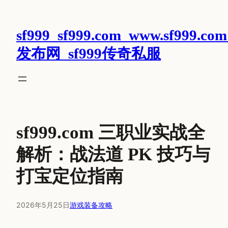
跳
至
sf999_sf999.com_www.sf999.com
内
容
发布网_sf999传奇私服
sf999.com 三职业实战全
解析：战法道 PK 技巧与
打宝定位指南
2026年5月25日
游戏装备攻略