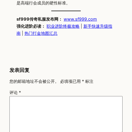
是高端行会成员的硬性标准。
sf999传奇私服发布网：
www.sf999.com
强化进阶必读：
职业进阶终极攻略
|
新手快速升级指
南
|
热门打金地图汇总
发表回复
您的邮箱地址不会被公开。
必填项已用
*
标注
评论
*