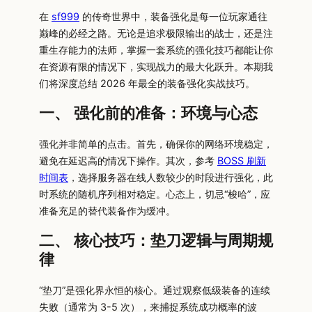
在
sf999
的传奇世界中，装备强化是每一位玩家通往
巅峰的必经之路。无论是追求极限输出的战士，还是注
重生存能力的法师，掌握一套系统的强化技巧都能让你
在资源有限的情况下，实现战力的最大化跃升。本期我
们将深度总结 2026 年最全的装备强化实战技巧。
一、 强化前的准备：环境与心态
强化并非简单的点击。首先，确保你的网络环境稳定，
避免在延迟高的情况下操作。其次，参考
BOSS 刷新
时间表
，选择服务器在线人数较少的时段进行强化，此
时系统的随机序列相对稳定。心态上，切忌“梭哈”，应
准备充足的替代装备作为缓冲。
二、 核心技巧：垫刀逻辑与周期规
律
“垫刀”是强化界永恒的核心。通过观察低级装备的连续
失败（通常为 3-5 次），来捕捉系统成功概率的波