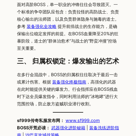
面对高阶BOSS，单一职业的冲锋往往会导致团灭。一
个标准的争夺团队应包含：负责拉怪的高防战士、负责
核心输出的法师团，以及负责群体隐身与施毒的道士。
参考
装备强化全攻略
提升前排战士的生存能力，是确
保输出位稳定发挥的前提。在BOSS血量降至20%的狂
暴阶段，道士的“群体治愈术”与战士的“野蛮冲撞”控场
至关重要。
三、 归属权锁定：爆发输出的艺术
在多行会混战中，BOSS的归属权往往取决于最后一击
或累计伤害。根据
装备强化终极指南
，高强化的武器
在此时能提供关键的爆发力。行会指挥应在BOSS残血
时下达全员爆发指令，同时利用法师的“冰咆哮”进行大
范围控场，防止敌方盗贼职业潜行收割。
sf999传奇私服发布网：
www.sf999.com
BOSS开荒必读：
武器强化进阶秘籍
|
装备洗练进阶指
南
|
沙巴克攻城战策略