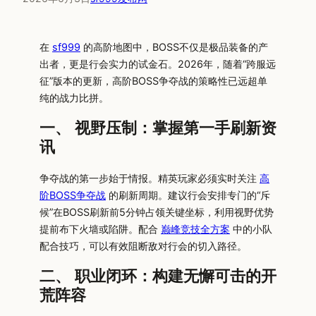
在
sf999
的高阶地图中，BOSS不仅是极品装备的产
出者，更是行会实力的试金石。2026年，随着“跨服远
征”版本的更新，高阶BOSS争夺战的策略性已远超单
纯的战力比拼。
一、 视野压制：掌握第一手刷新资
讯
争夺战的第一步始于情报。精英玩家必须实时关注
高
阶BOSS争夺战
的刷新周期。建议行会安排专门的“斥
候”在BOSS刷新前5分钟占领关键坐标，利用视野优势
提前布下火墙或陷阱。配合
巅峰竞技全方案
中的小队
配合技巧，可以有效阻断敌对行会的切入路径。
二、 职业闭环：构建无懈可击的开
荒阵容