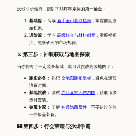
没钱寸步难行，按以下顺序积累你的第一桶金：
基础篇：
阅读
新手金币获取指南
，掌握前期原
始积累。
进阶篇：
学习
高级打金与材料倒卖
，掌握祝福
油、黑铁矿石的市场规律。
⚔️ 第三步：神装获取与地图探索
当你拥有了一定装备基础，就可以挑战高级地图了：
跑图必备：
熟记
全地图跑图坐标
，避免在迷宫
浪费时间。
禁地挑战：
尝试
赤月巢穴无伤跑图
，获取顶级
赤月套装。
鉴宝专家：
了解
神兵隐藏属性
，不要错过任何
一件极品装备。
🏰 第四步：行会荣耀与沙城争霸