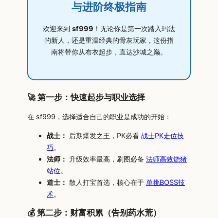
与进阶终极指南
欢迎来到
sf999
！无论你是第一次踏入玛法
的新人，还是重温经典的骨灰玩家，这份指
南将带你从布衣起步，直达沙城之巅。
🚀 第一步：快速起步与职业选择
在 sf999，选择适合自己的职业是成功的开始：
战士：
后期爆发之王，PK必看
战士PK走位技
巧
。
法师：
升级效率最高，刷图必备
法师高效烧猪
站位
。
道士：
散人打宝首选，核心在于
单挑BOSS技
术
。
💰 第二步：财富积累（告别药水荒）