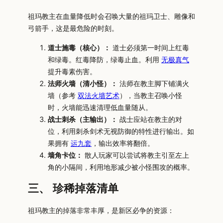
祖玛教主在血量降低时会召唤大量的祖玛卫士、雕像和
弓箭手，这是最危险的时刻。
道士施毒（核心）：
道士必须第一时间上红毒
和绿毒。红毒降防，绿毒止血。利用
无极真气
提升毒素伤害。
法师火墙（清小怪）：
法师在教主脚下铺满火
墙（参考
双法火墙艺术
），当教主召唤小怪
时，火墙能迅速清理低血量随从。
战士刺杀（主输出）：
战士应站在教主的对
位，利用刺杀剑术无视防御的特性进行输出。如
果拥有
运九套
，输出效率将翻倍。
墙角卡位：
散人玩家可以尝试将教主引至左上
角的小隔间，利用地形减少被小怪围攻的概率。
三、 珍稀掉落清单
祖玛教主的掉落非常丰厚，是新区必争的资源：