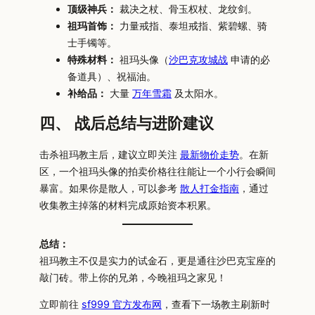
顶级神兵：
裁决之杖、骨玉权杖、龙纹剑。
祖玛首饰：
力量戒指、泰坦戒指、紫碧螺、骑
士手镯等。
特殊材料：
祖玛头像（
沙巴克攻城战
申请的必
备道具）、祝福油。
补给品：
大量
万年雪霜
及太阳水。
四、 战后总结与进阶建议
击杀祖玛教主后，建议立即关注
最新物价走势
。在新
区，一个祖玛头像的拍卖价格往往能让一个小行会瞬间
暴富。如果你是散人，可以参考
散人打金指南
，通过
收集教主掉落的材料完成原始资本积累。
总结：
祖玛教主不仅是实力的试金石，更是通往沙巴克宝座的
敲门砖。带上你的兄弟，今晚祖玛之家见！
立即前往
sf999 官方发布网
，查看下一场教主刷新时