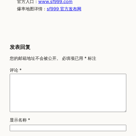
官方入口：
www.sf999.com
爆率地图详情：
sf999 官方发布网
发表回复
您的邮箱地址不会被公开。
必填项已用
*
标注
评论
*
显示名称
*