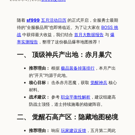
随着
sf999
五月活动日历
的正式开启，全服勇士最期
待的“全服极品周”也即将临近。为了让大家在
BOSS 挑
战
中获得最大收益，我们结合
首月大数据报告
与
爆
率实测报告
，整理了这份极品爆率地图推荐！
一、 顶级神兵产出地：赤月巢穴
推荐理由：
根据
极品装备掉落排行
，本月产出
的“开天”均源于此地。
核心目标：
击杀赤月恶魔，获取
觉醒神兵
核心
材料。
战术建议：
参考
职业平衡性解析
，建议组建高
防战士顶怪，道士持续施毒的稳健阵容。
二、 觉醒石高产区：隐藏地图秘境
推荐理由：
响应
玩家建议反馈
，五月第二周此