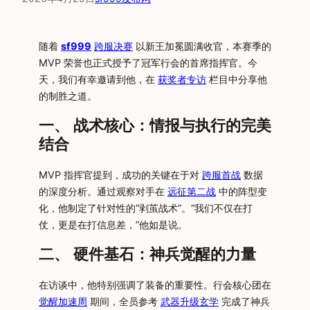
随着
sf999
跨服决赛
以新王加冕圆满收官，本赛季的
MVP 荣誉也正式授予了冠军行会的首席指挥官。今
天，我们有幸邀请到他，在
获奖者专访
栏目中分享他
的制胜之道。
一、 战术核心：情报与执行的完美
结合
MVP 指挥官提到，成功的关键在于对
跨服首战
数据
的深度分析。通过观察对手在
远征第二战
中的阵型变
化，他制定了针对性的“剥茧战术”。“我们不仅在打
仗，更是在打信息差，”他如是说。
二、 硬件基石：神兵觉醒的力量
在访谈中，他特别强调了装备的重要性。行会核心团在
觉醒加速周
期间，全员参考
武器升级玄学
完成了神兵