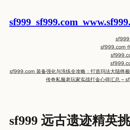
跳
至
sf999_sf999.com_www.sf
内
容
sf9
sf999.
sf99
sf99
sf999.com 装备强化与洗练全攻略：打造玛法大陆终
传奇私服老玩家实战打金心得汇总 – sf9
sf999 远古遗迹