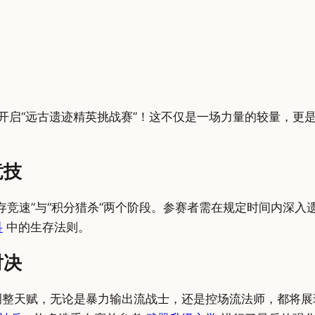
开启“远古遗迹精英挑战赛”！这不仅是一场力量的较量，更
竞技
生存竞速”与“积分猎杀”两个阶段。参赛者需在规定时间内深
科
中的生存法则。
对决
整天赋，无论是暴力输出流战士，还是控场流法师，都将展