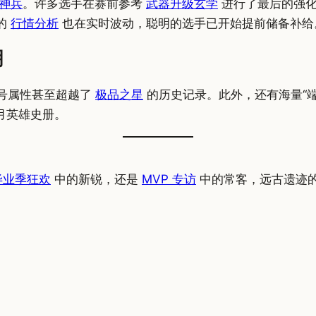
神兵
。许多选手在赛前参考
武器升级玄学
进行了最后的强化
的
行情分析
也在实时波动，聪明的选手已开始提前储备补给
明
称号属性甚至超越了
极品之星
的历史记录。此外，还有海量“
月英雄史册。
毕业季狂欢
中的新锐，还是
MVP 专访
中的常客，远古遗迹