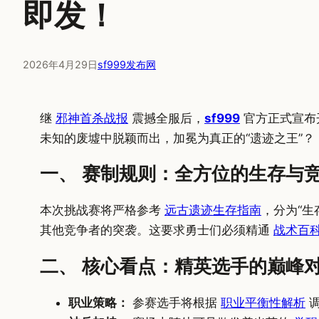
即发！
2026年4月29日
sf999发布网
继
邪神首杀战报
震撼全服后，
sf999
官方正式宣布
未知的废墟中脱颖而出，加冕为真正的“遗迹之王”？
一、 赛制规则：全方位的生存与
本次挑战赛将严格参考
远古遗迹生存指南
，分为“
其他竞争者的突袭。这要求勇士们必须精通
战术百
二、 核心看点：精英选手的巅峰
职业策略：
参赛选手将根据
职业平衡性解析
调