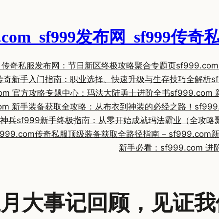
999.com_sf999发布网_sf999传奇
99 传奇私服发布网：节日新区终极攻略聚合专题页
sf999.
com 传奇新手入门指南：职业选择、快速升级与生存技巧全解析
s
9.com 官方攻略专题中心：玛法大陆勇士进阶全书
sf999.c
9.com 新手装备获取全攻略：从布衣到神装的必经之路！
sf9
极神兵
sf999新手终极指南：从零开始成就玛法霸业（全攻略
99.com
传奇私服顶级装备获取全路径指南 – sf999.com
新
新手必看：sf999.com 
史：五月大事记回顾，见证