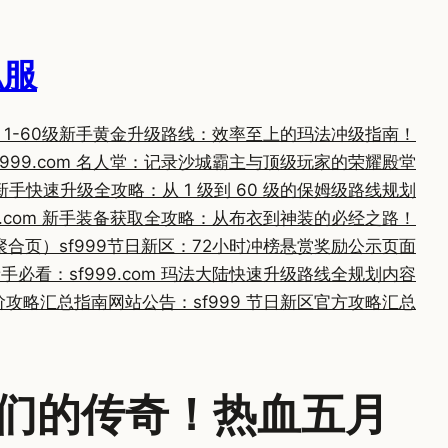
私服
com 1-60级新手黄金升级路线：效率至上的玛法冲级指南！
f999.com 名人堂：记录沙城霸主与顶级玩家的荣耀殿堂
om 新手快速升级全攻略：从 1 级到 60 级的保姆级路线规划
99.com 新手装备获取全攻略：从布衣到神装的必经之路！
聚合页）
sf999节日新区：72小时冲榜悬赏奖励公示页面
手必看：sf999.com 玛法大陆快速升级路线全规划内容
进阶攻略汇总指南
网站公告：sf999 节日新区官方攻略汇总
我们的传奇！热血五月