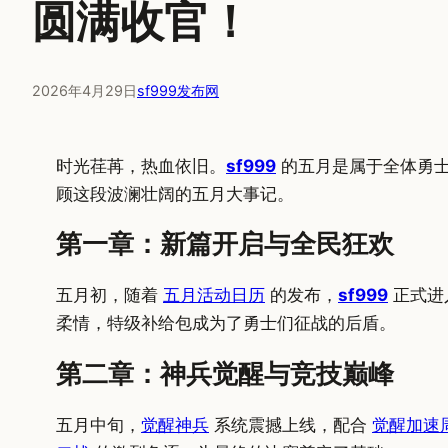
圆满收官！
2026年4月29日
sf999发布网
时光荏苒，热血依旧。
sf999
的五月是属于全体勇士
顾这段波澜壮阔的五月大事记。
第一章：新篇开启与全民狂欢
五月初，随着
五月活动日历
的发布，
sf999
正式进
柔情，特级补给包成为了勇士们征战的后盾。
第二章：神兵觉醒与竞技巅峰
五月中旬，
觉醒神兵
系统震撼上线，配合
觉醒加速