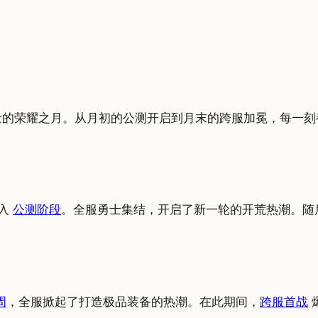
的荣耀之月。从月初的公测开启到月末的跨服加冕，每一刻
入
公测阶段
。全服勇士集结，开启了新一轮的开荒热潮。随
周
，全服掀起了打造极品装备的热潮。在此期间，
跨服首战