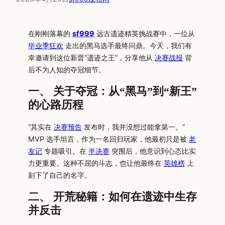
在刚刚落幕的
sf999
远古遗迹精英挑战赛中，一位从
毕业季狂欢
走出的黑马选手最终问鼎。今天，我们有
幸邀请到这位新晋“遗迹之王”，分享他从
决赛战报
背
后不为人知的夺冠细节。
一、 关于夺冠：从“黑马”到“新王”
的心路历程
“其实在
决赛预告
发布时，我并没想过能拿第一。”
MVP 选手坦言，作为一名回归玩家，他最初只是被
老
友记
专题吸引。在
半决赛
突围后，他意识到心态比实
力更重要。这种不屈的斗志，也让他最终在
英雄榜
上
刻下了自己的名字。
二、 开荒秘籍：如何在遗迹中生存
并反击