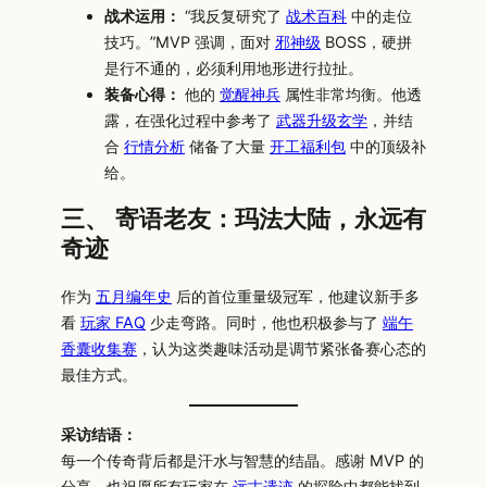
战术运用：
“我反复研究了
战术百科
中的走位
技巧。”MVP 强调，面对
邪神级
BOSS，硬拼
是行不通的，必须利用地形进行拉扯。
装备心得：
他的
觉醒神兵
属性非常均衡。他透
露，在强化过程中参考了
武器升级玄学
，并结
合
行情分析
储备了大量
开工福利包
中的顶级补
给。
三、 寄语老友：玛法大陆，永远有
奇迹
作为
五月编年史
后的首位重量级冠军，他建议新手多
看
玩家 FAQ
少走弯路。同时，他也积极参与了
端午
香囊收集赛
，认为这类趣味活动是调节紧张备赛心态的
最佳方式。
采访结语：
每一个传奇背后都是汗水与智慧的结晶。感谢 MVP 的
分享，也祝愿所有玩家在
远古遗迹
的探险中都能找到