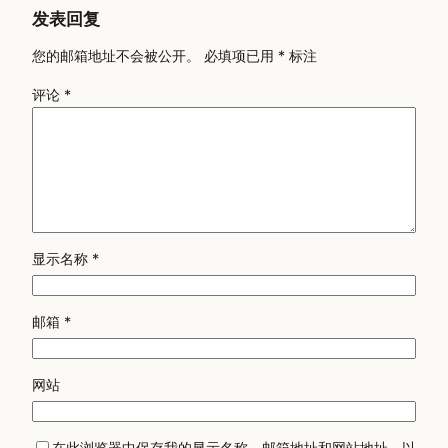
发表回复
您的邮箱地址不会被公开。
必填项已用
*
标注
评论
*
显示名称
*
邮箱
*
网站
在此浏览器中保存我的显示名称、邮箱地址和网站地址，以