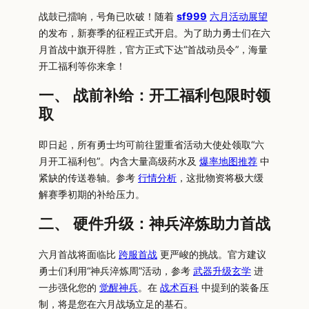
战鼓已擂响，号角已吹破！随着
sf999
六月活动展望
的发布，新赛季的征程正式开启。为了助力勇士们在六
月首战中旗开得胜，官方正式下达“首战动员令”，海量
开工福利等你来拿！
一、 战前补给：开工福利包限时领
取
即日起，所有勇士均可前往盟重省活动大使处领取“六
月开工福利包”。内含大量高级药水及
爆率地图推荐
中
紧缺的传送卷轴。参考
行情分析
，这批物资将极大缓
解赛季初期的补给压力。
二、 硬件升级：神兵淬炼助力首战
六月首战将面临比
跨服首战
更严峻的挑战。官方建议
勇士们利用“神兵淬炼周”活动，参考
武器升级玄学
进
一步强化您的
觉醒神兵
。在
战术百科
中提到的装备压
制，将是您在六月战场立足的基石。