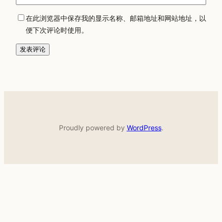
在此浏览器中保存我的显示名称、邮箱地址和网站地址，以
便下次评论时使用。
Proudly powered by
WordPress
.