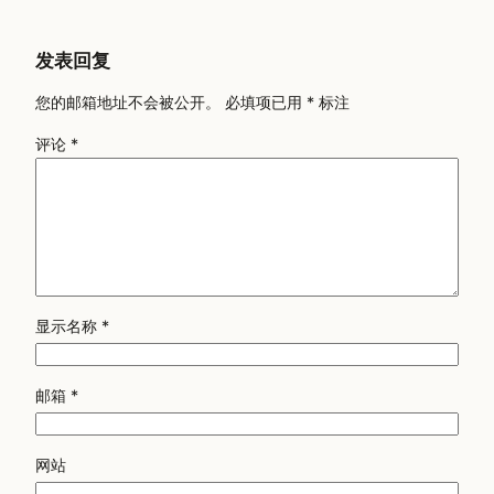
发表回复
您的邮箱地址不会被公开。
必填项已用
*
标注
评论
*
显示名称
*
邮箱
*
网站