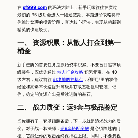
在
sf999.com
的玛法大陆上，新手玩家往往在度过
最初的 35 级后会进入一段迷茫期。本篇进阶攻略将带
你跳过繁琐的摸索阶段，直达核心玩法，实现从萌新到
精英的快速蜕变。
一、 资源积累：从散人打金到第一
桶金
新手进阶的首要任务是原始资本积累。不要盲目追求顶
级装备，应优先通过
散人打金攻略
积累元宝。在 40
级左右，建议前往
幻境地图挂机点
，利用那里的双倍
经验和高爆率快速提升等级并获取基础祖玛套装。记
住，稳定的资源产出是后续进阶的基石。
二、 战力质变：运9套与极品鉴定
当你拥有了一套基础装备后，下一步就是追求战力的质
变。对于战士和法师，
运9套搭配全解
是必须跨越的门
槛，它能让你的攻击始终保持在上限。同时，不要忽视