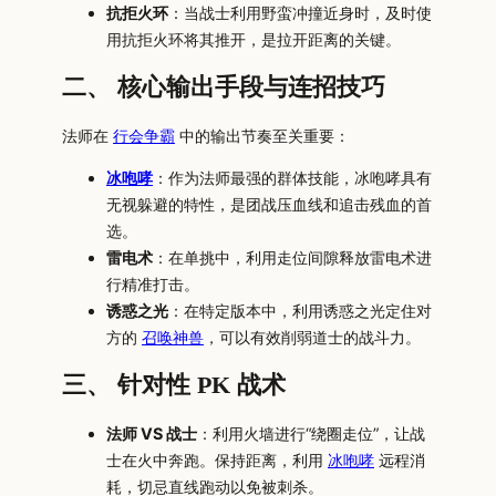
抗拒火环
：当战士利用野蛮冲撞近身时，及时使
用抗拒火环将其推开，是拉开距离的关键。
二、 核心输出手段与连招技巧
法师在
行会争霸
中的输出节奏至关重要：
冰咆哮
：作为法师最强的群体技能，冰咆哮具有
无视躲避的特性，是团战压血线和追击残血的首
选。
雷电术
：在单挑中，利用走位间隙释放雷电术进
行精准打击。
诱惑之光
：在特定版本中，利用诱惑之光定住对
方的
召唤神兽
，可以有效削弱道士的战斗力。
三、 针对性 PK 战术
法师 VS 战士
：利用火墙进行“绕圈走位”，让战
士在火中奔跑。保持距离，利用
冰咆哮
远程消
耗，切忌直线跑动以免被刺杀。