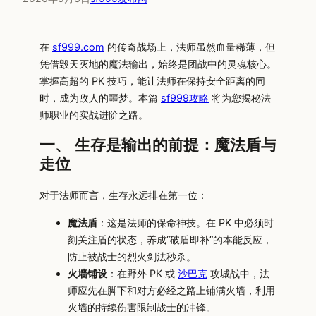
在
sf999.com
的传奇战场上，法师虽然血量稀薄，但
凭借毁天灭地的魔法输出，始终是团战中的灵魂核心。
掌握高超的 PK 技巧，能让法师在保持安全距离的同
时，成为敌人的噩梦。本篇
sf999攻略
将为您揭秘法
师职业的实战进阶之路。
一、 生存是输出的前提：魔法盾与
走位
对于法师而言，生存永远排在第一位：
魔法盾
：这是法师的保命神技。在 PK 中必须时
刻关注盾的状态，养成“破盾即补”的本能反应，
防止被战士的烈火剑法秒杀。
火墙铺设
：在野外 PK 或
沙巴克
攻城战中，法
师应先在脚下和对方必经之路上铺满火墙，利用
火墙的持续伤害限制战士的冲锋。