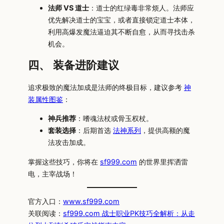
法师 VS 道士
：道士的红绿毒非常烦人。法师应
优先解决道士的宝宝，或者直接锁定道士本体，
利用高爆发魔法逼迫其不断自愈，从而寻找击杀
机会。
四、 装备进阶建议
追求极致的魔法加成是法师的终极目标，建议参考
神
装属性图鉴
：
神兵推荐
：嗜魂法杖或骨玉权杖。
套装选择
：后期首选
法神系列
，提供高额的魔
法攻击加成。
掌握这些技巧，你将在
sf999.com
的世界里挥洒雷
电，主宰战场！
官方入口：
www.sf999.com
关联阅读：
sf999.com 战士职业PK技巧全解析：从走