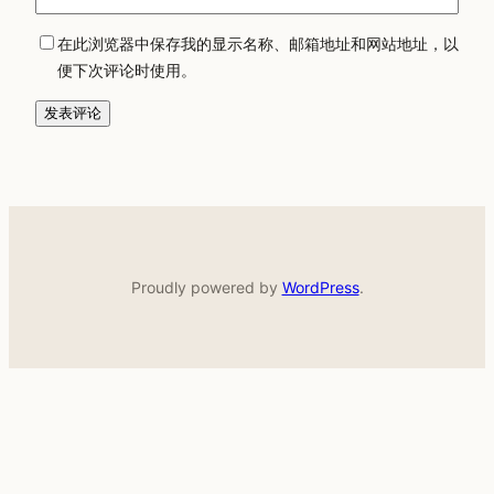
在此浏览器中保存我的显示名称、邮箱地址和网站地址，以
便下次评论时使用。
Proudly powered by
WordPress
.