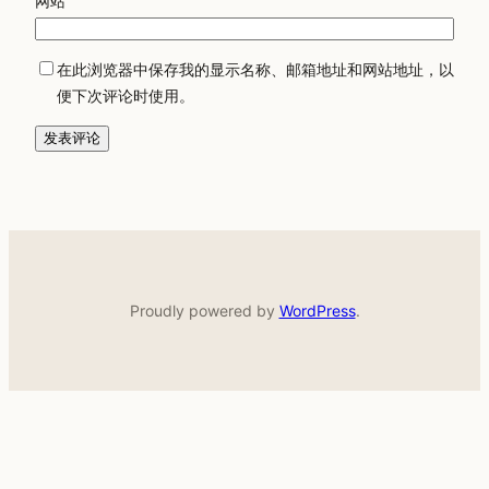
网站
在此浏览器中保存我的显示名称、邮箱地址和网站地址，以
便下次评论时使用。
Proudly powered by
WordPress
.