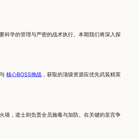
要科学的管理与严密的战术执行。本期我们将深入探
参与
核心BOSS挑战
，获取的顶级资源应优先武装精英
火墙，道士则负责全员施毒与加防。在关键的皇宫争