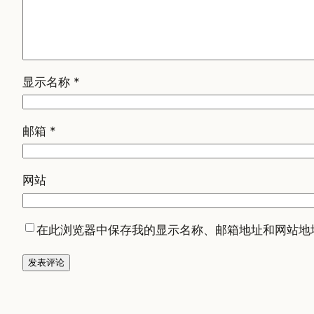
显示名称
*
邮箱
*
网站
在此浏览器中保存我的显示名称、邮箱地址和网站地