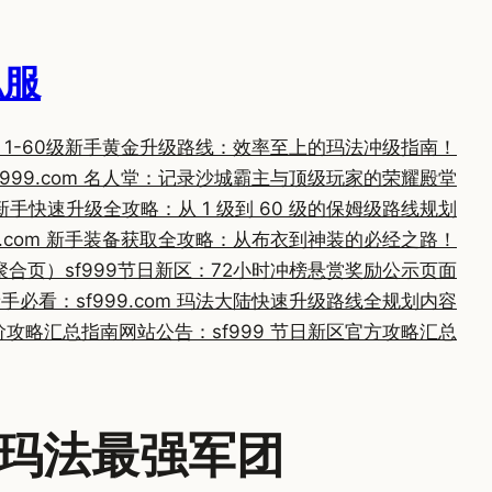
私服
com 1-60级新手黄金升级路线：效率至上的玛法冲级指南！
f999.com 名人堂：记录沙城霸主与顶级玩家的荣耀殿堂
om 新手快速升级全攻略：从 1 级到 60 级的保姆级路线规划
99.com 新手装备获取全攻略：从布衣到神装的必经之路！
聚合页）
sf999节日新区：72小时冲榜悬赏奖励公示页面
手必看：sf999.com 玛法大陆快速升级路线全规划内容
进阶攻略汇总指南
网站公告：sf999 节日新区官方攻略汇总
打造玛法最强军团