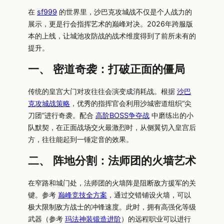
在
sf999
的世界里，沙巴克攻城战不仅是个人战力的
展示，更是行会指挥艺术的巅峰对决。2026年跨服版
本的上线，让城池攻防战的战术维度得到了前所未有的
提升。
一、 密道奇袭：打破正面的僵局
传统的皇宫大门对攻往往会演变成消耗战。根据
沙巴
克攻城战策略
，优秀的指挥官会利用沙城密道组织“尖
刀团”进行奇袭。配合
高阶BOSS争夺战
中磨练出的小
队默契，在正面战场交火最激烈时，从侧翼切入皇宫后
方，往往能起到一锤定音的效果。
二、 阵地分割：法师团的火墙艺术
在窄路和城门处，法师团的火墙阵是阻断敌方援军的关
键。参考
巅峰竞技全方案
，通过交错铺设火墙，可以
极大限制敌方战士的冲锋速度。此时，拥有高强化等级
武器（参考
玛法神装锻造进阶
）的远程职业可以进行