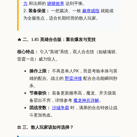
力
和法师的
烧猪效率
达到平衡。
2.
装备保值：
一把裁决、一枚
麻痹戒指
就能成
为全服焦点，适合长期经营的散人玩家。
🔥 二、1.85 英雄合击版：重在爆发与竞技
核心特点：
引入“英雄”系统，双人合击技（如破魂斩、
雷霆一击）威力惊人。
操作上限：
不再是单人PK，而是考验本体与英
雄的配合。战士的
野蛮冲撞
配合合击能瞬间秒
杀。
节奏极快：
装备更新频率高，魔龙、开天级装
备层出不穷，详情参考
魔龙神兵详解
。
团战变数：
沙城争霸
时，满屏的合击特效让战
斗更加热血。
⚖️ 三、散人玩家该如何选择？