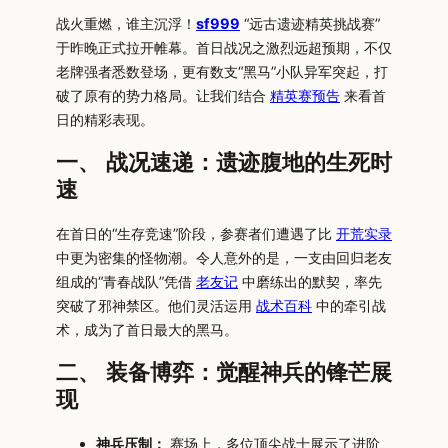
战火重燃，谁主沉浮！
sf999
“远古遗迹精英挑战赛”
于昨晚正式拉开帷幕。首日战况之激烈远超预期，不仅
老牌强者悉数登场，更有数支“黑马”小队异军突起，打
破了原有的势力格局。让我们结合
精英赛预告
来看首
日的精彩表现。
一、 战况速递：遗迹腹地的生死时
速
在首日的“生存竞速”阶段，参赛者们遭遇了比
开荒实录
中更为密集的怪物潮。令人意外的是，一支由回归老友
组成的“青春战队”凭借
老友记
中磨练出的默契，率先
突破了邪神禁区。他们灵活运用
战术百科
中的牵引战
术，成为了首日最大的黑马。
二、 装备博弈：觉醒神兵的锋芒展
现
神兵压制：
赛场上，多位顶尖战士展示了进阶