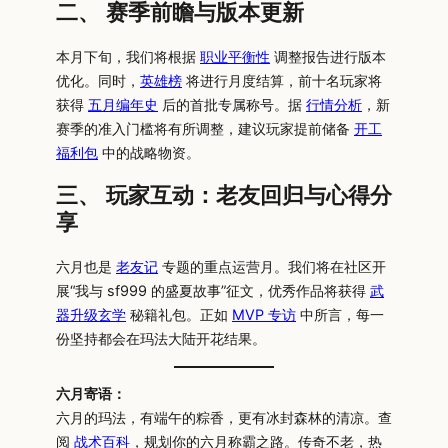
二、 赛季前瞻与版本更新
本月下旬，我们将根据
职业平衡性
调整报告进行版本
优化。同时，
英雄榜
将进行月度结算，前十名玩家将
获得
五月编年史
后的首批专属称号。据
行情分析
，新
赛季的准入门槛将有所调整，建议玩家提前储备
开工
福利包
中的战略物资。
三、 玩家互动：老友回归与心得分
享
六月也是
老友记
专题的重点运营月。我们将在社区开
展“我与 sf999 的盛夏故事”征文，优秀作品将获得
武
器升级玄学
秘籍礼包。正如
MVP 专访
中所言，每一
份坚持都会在玛法大陆开花结果。
六月寄语：
六月的玛法，有端午的粽香，更有冰封森林的清凉。查
阅
战术百科
，规划你的六月称霸之路。传奇不老，热