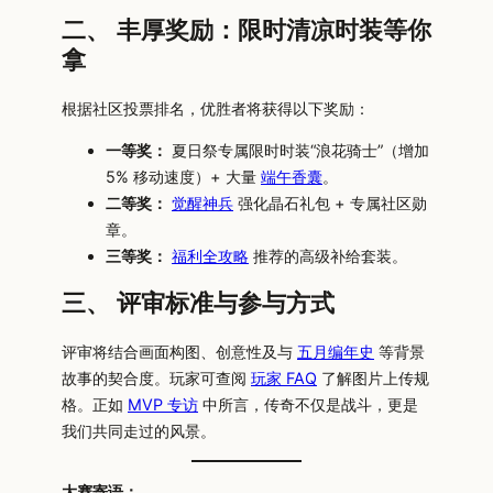
二、 丰厚奖励：限时清凉时装等你
拿
根据社区投票排名，优胜者将获得以下奖励：
一等奖：
夏日祭专属限时时装“浪花骑士”（增加
5% 移动速度）+ 大量
端午香囊
。
二等奖：
觉醒神兵
强化晶石礼包 + 专属社区勋
章。
三等奖：
福利全攻略
推荐的高级补给套装。
三、 评审标准与参与方式
评审将结合画面构图、创意性及与
五月编年史
等背景
故事的契合度。玩家可查阅
玩家 FAQ
了解图片上传规
格。正如
MVP 专访
中所言，传奇不仅是战斗，更是
我们共同走过的风景。
大赛寄语：