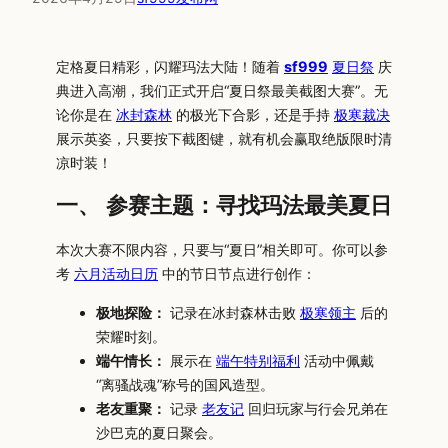
定格夏日精彩，闪耀玛法大陆！随着
sf999
夏日祭
庆
典进入高潮，我们正式开启“夏日祭最美截图大赛”。无
论你是在
冰封森林
的极光下合影，还是手持
极寒裁决
展示英姿，只要按下截图键，就有机会赢取绝版限时清
凉时装！
一、 参赛主题：寻找玛法最美夏日
本次大赛不限内容，只要与“夏日”相关即可。你可以参
考
六月活动日历
中的节日节点进行创作：
极地探险：
记录在冰封森林击败
极寒领主
后的
荣耀时刻。
端午情长：
展示在
端午特别福利
活动中佩戴
“离骚战魂”称号的国风造型。
老友重聚：
记录
老友记
回归玩家与行会兄弟在
沙巴克的夏日聚会。