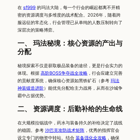
在
sf999
的玛法大陆，每一个行会的崛起都离不开精
密的资源调度与多维度的战术配合。2026年，随着跨
服远征的常态化，行会管理已从单纯的人数压制转向了
深层次的策略博弈。
一、 玛法秘境：核心资源的产出与
分配
秘境探索不仅是获取极品装备的途径，更是行会实力的
体现。根据
高阶BOSS争夺战全攻略
，行会应建立完善
的贡献度系统，确保核心资源如黑铁矿石（参考
玛法
神装锻造进阶
）能优先分配给主力战将，从而在沙城争
霸中占据优势。
二、 资源调度：后勤补给的生命线
在大规模拉锯战中，药水与装备持久的补给决定了战线
的稳固。参考
沙巴克攻防战术矩阵
，优秀的指挥官会
设立专门的物资中转站。结合
装备强化全攻略
，确保