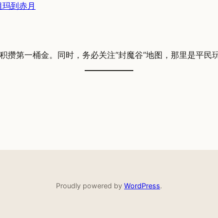
祖玛到赤月
积攒第一桶金。同时，务必关注“封魔谷”地图，那里是平民
Proudly powered by
WordPress
.