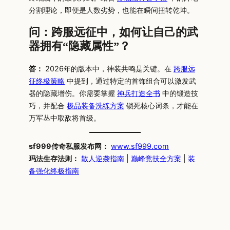
分割理论，即便是人数劣势，也能在瞬间扭转乾坤。
问：跨服远征中，如何让自己的武
器拥有“隐藏属性”？
答：
2026年的版本中，神装共鸣是关键。在
跨服远
征终极策略
中提到，通过特定的首饰组合可以激发武
器的隐藏增伤。你需要掌握
神兵打造全书
中的锻造技
巧，并配合
极品装备洗练方案
锁死核心词条，才能在
万军丛中取敌将首级。
sf999传奇私服发布网：
www.sf999.com
玛法生存法则：
散人逆袭指南
|
巅峰竞技全方案
|
装
备强化终极指南