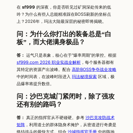
在
sf999
的深夜，你是否听见过矿洞深处传来的低
吟？为什么有些人总能精准踩在BOSS刷新的坐标点
上？2026年，玛法大陆最深层的秘密即将揭晓。
问：为什么你打出的装备总是“白
板”，而大佬满身极品？
答：
运气只是表象，核心在于“爆率周期”的掌控。根据
sf999.com 2026 职业实战全解析
，每个服务器都有
其特定的资源产出波峰。配合
高阶BOSS争夺战全攻略
中的时间表，在波峰时段进入
玛法秘境探索
区域，极
品爆率将提升数倍。
问：沙巴克城门紧闭时，除了强攻
还有别的路吗？
答：
真正的指挥官从不硬碰硬。参考
沙巴克攻防战术
矩阵
，利用道士的群体隐身术掩护，从密道进行奇袭是
终结战斗的最快方式。结合
沙城指挥官手册
中的阵地