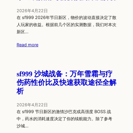
2026年4月22日
在 sf999 2026年节日新区，物价的波动直接决定了散
人玩家的收益。根据前几个区的实测数据，我们对本次
新区…
Read more
sf999 沙城战备：万年雪霜与疗
伤药性价比及快速获取途径全解
析
2026年4月22日
在 sf999 节日新区的激情沙巴克或高强度 BOSS 战
中，药水的消耗速度决定了你的续航能力。除了参考
沙城…