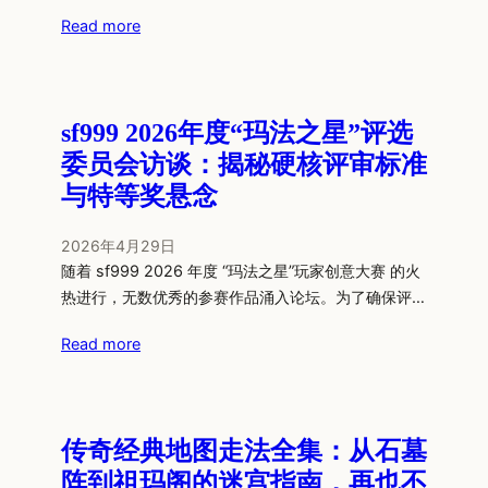
Read more
sf999 2026年度“玛法之星”评选
委员会访谈：揭秘硬核评审标准
与特等奖悬念
2026年4月29日
随着 sf999 2026 年度 “玛法之星”玩家创意大赛 的火
热进行，无数优秀的参赛作品涌入论坛。为了确保评…
Read more
传奇经典地图走法全集：从石墓
阵到祖玛阁的迷宫指南，再也不