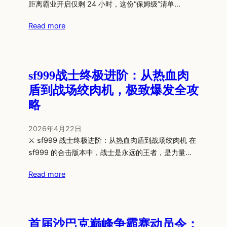
距离霸业开启仅剩 24 小时，这份“保姆级”清单…
Read more
sf999战士终极进阶：从热血肉
盾到战场绞肉机，极致爆发全攻
略
2026年4月22日
⚔️ sf999 战士终极进阶：从热血肉盾到战场绞肉机 在
sf999 的合击版本中，战士是永远的王者，是力量…
Read more
首届沙巴克巅峰争霸赛动员令：