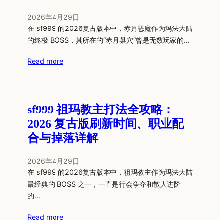
2026年4月29日
在 sf999 的2026复古版本中，赤月恶魔作为玛法大陆
的终极 BOSS，其所在的“赤月巢穴”曾是无数玩家的…
Read more
sf999 祖玛教主打法全攻略：
2026 复古版刷新时间、职业配
合与掉落详解
2026年4月29日
在 sf999 的2026复古版本中，祖玛教主作为玛法大陆
最经典的 BOSS 之一，一直是行会争夺和散人进阶
的…
Read more