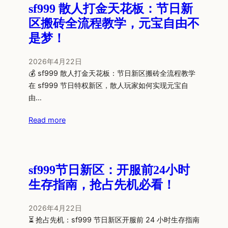
sf999 散人打金天花板：节日新
区搬砖全流程教学，元宝自由不
是梦！
2026年4月22日
💰 sf999 散人打金天花板：节日新区搬砖全流程教学
在 sf999 节日特权新区，散人玩家如何实现元宝自
由…
Read more
sf999节日新区：开服前24小时
生存指南，抢占先机必看！
2026年4月22日
⏳ 抢占先机：sf999 节日新区开服前 24 小时生存指南