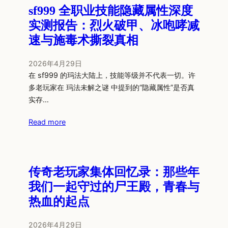
sf999 全职业技能隐藏属性深度
实测报告：烈火破甲、冰咆哮减
速与施毒术撕裂真相
2026年4月29日
在 sf999 的玛法大陆上，技能等级并不代表一切。许
多老玩家在 玛法未解之谜 中提到的“隐藏属性”是否真
实存…
Read more
传奇老玩家集体回忆录：那些年
我们一起守过的尸王殿，青春与
热血的起点
2026年4月29日