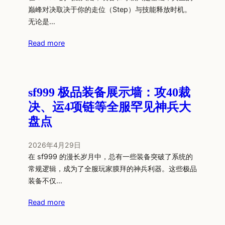
巅峰对决取决于你的走位（Step）与技能释放时机。
无论是…
Read more
sf999 极品装备展示墙：攻40裁
决、运4项链等全服罕见神兵大
盘点
2026年4月29日
在 sf999 的漫长岁月中，总有一些装备突破了系统的
常规逻辑，成为了全服玩家膜拜的神兵利器。这些极品
装备不仅…
Read more