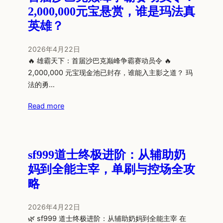
2,000,000元宝悬赏，谁是玛法真
英雄？
2026年4月22日
🔥 雄霸天下：首届沙巴克巅峰争霸赛动员令 🔥
2,000,000 元宝现金池已封存，谁能入主影之道？ 玛
法的勇…
Read more
sf999道士终极进阶：从辅助奶
妈到全能主宰，单刷与控场全攻
略
2026年4月22日
🌿 sf999 道士终极进阶：从辅助奶妈到全能主宰 在