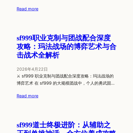
Read more
sf999职业克制与团战配合深度
攻略：玛法战场的博弈艺术与合
击战术全解析
2026年4月22日
⚔️ sf999 职业克制与团战配合深度攻略：玛法战场的
博弈艺术 在 sf999 的大规模团战中，个人的勇武固…
Read more
sf999道士终极进阶：从辅助之