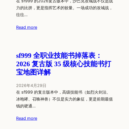
在 sf999 的2026复古版本中，沙巴克攻城战不仅是战
力的比拼，更是指挥艺术的较量。一场成功的攻城战，
往往…
Read more
sf999 全职业技能书掉落表：
2026 复古版 35 级核心技能书打
宝地图详解
2026年4月29日
在 sf999 的复古版本中，高级技能书（如烈火剑法、
冰咆哮、召唤神兽）不仅是实力的象征，更是前期最值
钱的硬通…
Read more