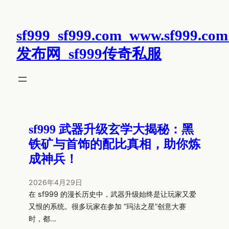
跳
至
sf999_sf999.com_www.sf999.com
内
容
发布网_sf999传奇私服
sf999 武器升级玄学大揭秘：黑
铁矿与首饰的配比真相，助你炼
成神兵！
2026年4月29日
在 sf999 的漫长历史中，武器升级始终是让玩家又爱
又恨的系统。很多玩家在参加 “玛法之星”创意大赛
时，都…