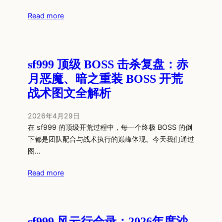
Read more
sf999 顶级 BOSS 击杀复盘：赤
月恶魔、暗之重装 BOSS 开荒
战术图文全解析
2026年4月29日
在 sf999 的顶级开荒过程中，每一个终极 BOSS 的倒
下都是团队配合与战术执行的巅峰体现。今天我们通过
图…
Read more
sf999 风云行会录：2026年度沙