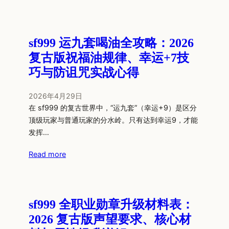
sf999 运九套喝油全攻略：2026
复古版祝福油规律、幸运+7技
巧与防诅咒实战心得
2026年4月29日
在 sf999 的复古世界中，“运九套”（幸运+9）是区分
顶级玩家与普通玩家的分水岭。只有达到幸运9，才能
发挥…
Read more
sf999 全职业勋章升级材料表：
2026 复古版声望要求、核心材