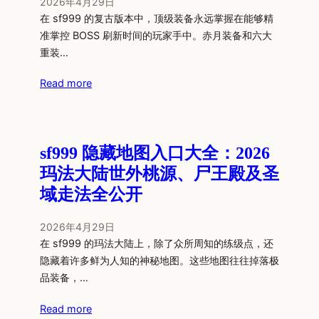
2026年4月29日
在 sf999 的复古版本中，顶级装备永远掌握在能够精
准掌控 BOSS 刷新时间的玩家手中。赤月装备和六大
重装…
Read more
sf999 隐藏地图入口大全：2026
玛法大陆世外桃源、尸王殿及圣
域走法全公开
2026年4月29日
在 sf999 的玛法大陆上，除了众所周知的练级点，还
隐藏着许多鲜为人知的神秘地图。这些地图往往掉落极
品装备，…
Read more