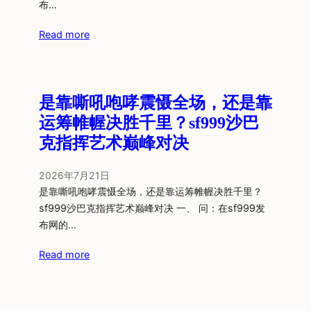
布…
Read more
是靠嘶吼咆哮震慑全场，还是靠
运筹帷幄决胜千里？sf999沙巴
克指挥艺术巅峰对决
2026年7月21日
是靠嘶吼咆哮震慑全场，还是靠运筹帷幄决胜千里？
sf999沙巴克指挥艺术巅峰对决 一、 问：在sf999发
布网的…
Read more