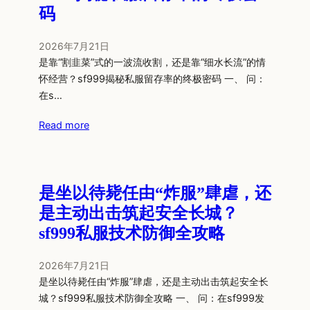
码
2026年7月21日
是靠“割韭菜”式的一波流收割，还是靠“细水长流”的情
怀经营？sf999揭秘私服留存率的终极密码 一、 问：
在s…
Read more
是坐以待毙任由“炸服”肆虐，还
是主动出击筑起安全长城？
sf999私服技术防御全攻略
2026年7月21日
是坐以待毙任由“炸服”肆虐，还是主动出击筑起安全长
城？sf999私服技术防御全攻略 一、 问：在sf999发