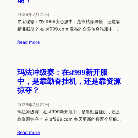
胡？
2026年7月22日
寻宝秘籍：在sf999变态服中，是靠枯燥刷怪，还是靠
精准截胡？ 在 sf999.com 发布的众多传奇私服中，…
Read more
玛法冲级赛：在sf999新开服
中，是靠勤奋挂机，还是靠资源
掠夺？
2026年7月22日
玛法冲级赛：在sf999新开服中，是靠勤奋挂机，还是
靠资源掠夺？ 在 sf999.com 每天更新的数百个新服…
Read more