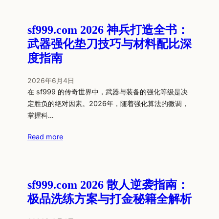
sf999.com 2026 神兵打造全书：
武器强化垫刀技巧与材料配比深
度指南
2026年6月4日
在 sf999 的传奇世界中，武器与装备的强化等级是决
定胜负的绝对因素。2026年，随着强化算法的微调，
掌握科…
Read more
sf999.com 2026 散人逆袭指南：
极品洗练方案与打金秘籍全解析