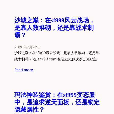
沙城之巅：在sf999风云战场，
是靠人数堆砌，还是靠战术制
霸？
2026年7月22日
沙城之巅：在sf999风云战场，是靠人数堆砌，还是靠
战术制霸？ 在 sf999.com 见证过无数次沙巴克易主…
Read more
玛法神装鉴赏：在sf999变态服
中，是追求逆天面板，还是锁定
隐藏属性？