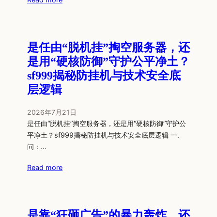
是任由“脱机挂”掏空服务器，还
是用“硬核防御”守护公平净土？
sf999揭秘防挂机与技术安全底
层逻辑
2026年7月21日
是任由“脱机挂”掏空服务器，还是用“硬核防御”守护公
平净土？sf999揭秘防挂机与技术安全底层逻辑 一、
问：…
Read more
是靠“狂砸广告”的暴力轰炸，还