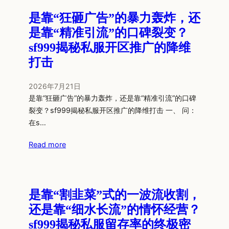
是靠“狂砸广告”的暴力轰炸，还
是靠“精准引流”的口碑裂变？
sf999揭秘私服开区推广的降维
打击
2026年7月21日
是靠“狂砸广告”的暴力轰炸，还是靠“精准引流”的口碑
裂变？sf999揭秘私服开区推广的降维打击 一、 问：
在s…
Read more
是靠“割韭菜”式的一波流收割，
还是靠“细水长流”的情怀经营？
sf999揭秘私服留存率的终极密