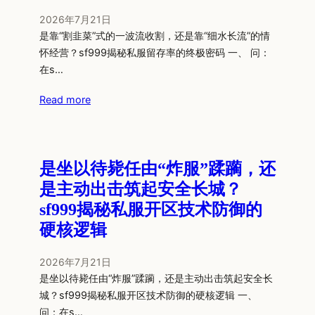
2026年7月21日
是靠“割韭菜”式的一波流收割，还是靠“细水长流”的情
怀经营？sf999揭秘私服留存率的终极密码 一、 问：
在s…
Read more
是坐以待毙任由“炸服”蹂躏，还
是主动出击筑起安全长城？
sf999揭秘私服开区技术防御的
硬核逻辑
2026年7月21日
是坐以待毙任由“炸服”蹂躏，还是主动出击筑起安全长
城？sf999揭秘私服开区技术防御的硬核逻辑 一、
问：在s…