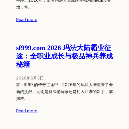
手段。2026年，随着玛法大陆属性共鸣系统的深度开
放，掌…
Read more
sf999.com 2026 玛法大陆霸业征
途：全职业成长与极品神兵养成
秘籍
2026年6月3日
在 sf999 的传奇征途中，2026年的玛法大陆迎来了全
新的挑战。无论是资深老玩家还是初入江湖的新手，掌
握核…
Read more