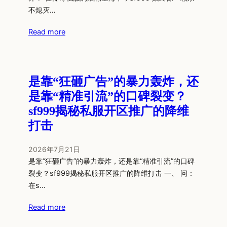
不熄灭…
Read more
是靠“狂砸广告”的暴力轰炸，还
是靠“精准引流”的口碑裂变？
sf999揭秘私服开区推广的降维
打击
2026年7月21日
是靠“狂砸广告”的暴力轰炸，还是靠“精准引流”的口碑
裂变？sf999揭秘私服开区推广的降维打击 一、 问：
在s…
Read more