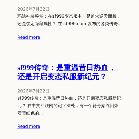
2026年7月22日
玛法神装鉴赏：在sf999变态服中，是追求逆天面板，
还是锁定隐藏属性？ 在 sf999.com 发布的各类传奇…
Read more
sf999传奇：是重温昔日热血，
还是开启变态私服新纪元？
2026年7月22日
sf999传奇：是重温昔日热血，还是开启变态私服新纪
元？ 在中文互联网的记忆深处，有一个符号始终闪烁
着暗红色的…
Read more