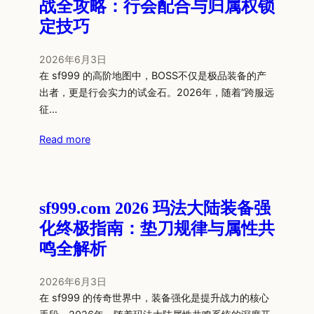
战全攻略：行会配合与归属权锁
定技巧
2026年6月3日
在 sf999 的高阶地图中，BOSS不仅是极品装备的产
出者，更是行会实力的试金石。2026年，随着“跨服远
征…
Read more
sf999.com 2026 玛法大陆装备强
化终极指南：垫刀规律与属性共
鸣全解析
2026年6月3日
在 sf999 的传奇世界中，装备强化是提升战力的核心