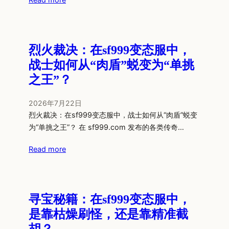
烈火裁决：在sf999变态服中，
战士如何从“肉盾”蜕变为“单挑
之王”？
2026年7月22日
烈火裁决：在sf999变态服中，战士如何从“肉盾”蜕变
为“单挑之王”？ 在 sf999.com 发布的各类传奇…
Read more
寻宝秘籍：在sf999变态服中，
是靠枯燥刷怪，还是靠精准截